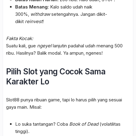
Batas Menang
: Kalo saldo udah naik
300%,
withdraw
setengahnya. Jangan dikit-
dikit
reinvest
!
Fakta Kocak:
Suatu kali, gue
ngeyel
lanjutin padahal udah menang 500
ribu. Hasilnya? Balik modal. Ya ampun, ngenes!
Pilih Slot yang Cocok Sama
Karakter Lo
Slot88 punya ribuan game, tapi lo harus pilih yang sesuai
gaya main. Misal:
Lo suka tantangan? Coba
Book of Dead
(volatilitas
tinggi).