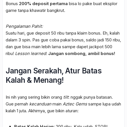
Bonus
200% deposit pertama
bisa lo pake buat eksplor
game tanpa khawatir bangkrut.
Pengalaman Pahit:
Suatu hari, gue deposit 50 ribu tanpa klaim bonus. Eh, kalah
dalam 3 spin. Pas gue coba pakai bonus, saldo jadi 150 ribu,
dan gue bisa main lebih lama sampe dapet jackpot 500
ribu!
Lesson learned
:
Jangan sombong, ambil bonus!
Jangan Serakah, Atur Batas
Kalah & Menang!
Ini nih yang sering bikin orang
tilt
: nggak punya batasan.
Gue pernah
kecanduan
main
Aztec Gems
sampe lupa udah
kalah 1 juta. Akhirnya, gue bikin aturan:
Batas Kalah Harian
: 200 ribu. Kalo udah, STOP!