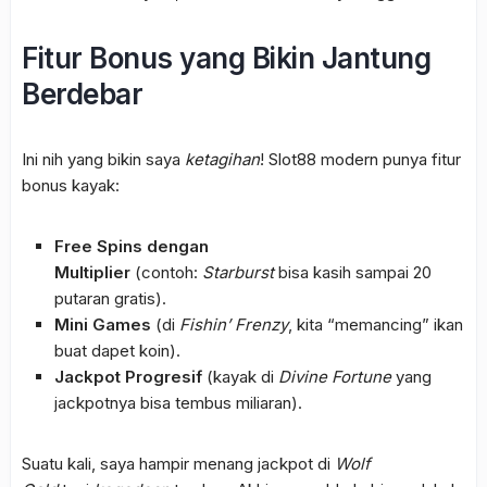
Fitur Bonus yang Bikin Jantung
Berdebar
Ini nih yang bikin saya
ketagihan
! Slot88 modern punya fitur
bonus kayak:
Free Spins dengan
Multiplier
(contoh:
Starburst
bisa kasih sampai 20
putaran gratis).
Mini Games
(di
Fishin’ Frenzy
, kita “memancing” ikan
buat dapet koin).
Jackpot Progresif
(kayak di
Divine Fortune
yang
jackpotnya bisa tembus miliaran).
Suatu kali, saya hampir menang jackpot di
Wolf