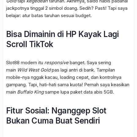
Gold
tapi
kegedean
taruhan. Akhirnya, saldo habis padahal
jackpotnya tinggal 2 simbol doang. Sedih? Pasti! Tapi saya
belajar: atur batas taruhan sesuai budget.
Bisa Dimainin di HP Kayak Lagi
Scroll TikTok
Slot88 modern itu
responsive
banget. Saya sering
main
Wild West Gold
pas lagi antri di bank. Tampilan
mobile-nya nggak kacau, loading cepat, dan kontrolnya
gampang. Tapi, hati-hati sama kuota! Pernah saya keasikan
main
Buffalo King
sampe lupa paket data abis 5GB.
Fitur Sosial: Nganggep Slot
Bukan Cuma Buat Sendiri