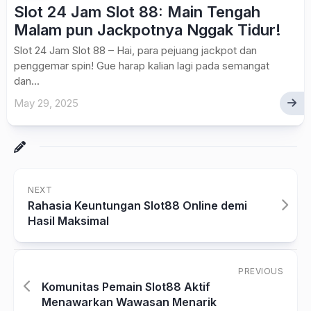
Slot 24 Jam Slot 88: Main Tengah
Malam pun Jackpotnya Nggak Tidur!
Slot 24 Jam Slot 88 – Hai, para pejuang jackpot dan
penggemar spin! Gue harap kalian lagi pada semangat
dan...
May 29, 2025
NEXT
Rahasia Keuntungan Slot88 Online demi
Hasil Maksimal
PREVIOUS
Komunitas Pemain Slot88 Aktif
Menawarkan Wawasan Menarik