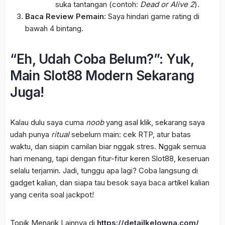
suka tantangan (contoh:
Dead or Alive 2
).
Baca Review Pemain
: Saya hindari game rating di
bawah 4 bintang.
“Eh, Udah Coba Belum?”: Yuk,
Main Slot88 Modern Sekarang
Juga!
Kalau dulu saya cuma
noob
yang asal klik, sekarang saya
udah punya
ritual
sebelum main: cek RTP, atur batas
waktu, dan siapin camilan biar nggak stres. Nggak semua
hari menang, tapi dengan fitur-fitur keren Slot88, keseruan
selalu terjamin. Jadi, tunggu apa lagi? Coba langsung di
gadget kalian, dan siapa tau besok saya baca artikel kalian
yang cerita soal jackpot!
Topik Menarik Lainnya di
https://detailkelowna.com/