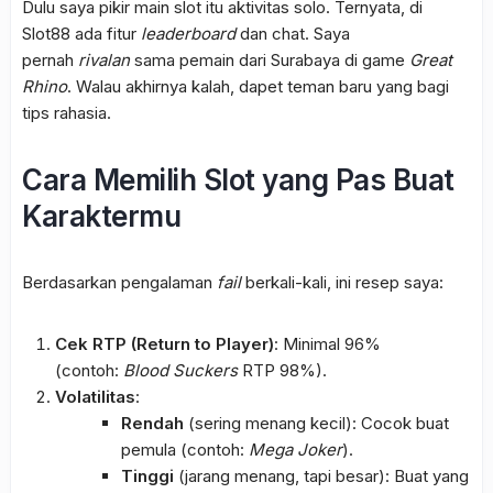
Dulu saya pikir main slot itu aktivitas solo. Ternyata, di
Slot88 ada fitur
leaderboard
dan chat. Saya
pernah
rivalan
sama pemain dari Surabaya di game
Great
Rhino
. Walau akhirnya kalah, dapet teman baru yang bagi
tips rahasia.
Cara Memilih Slot yang Pas Buat
Karaktermu
Berdasarkan pengalaman
fail
berkali-kali, ini resep saya:
Cek RTP (Return to Player)
: Minimal 96%
(contoh:
Blood Suckers
RTP 98%).
Volatilitas
:
Rendah
(sering menang kecil): Cocok buat
pemula (contoh:
Mega Joker
).
Tinggi
(jarang menang, tapi besar): Buat yang