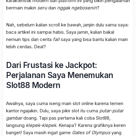
karakteristik modern dari platform ini yang bikin pengalaman
bermain makin
seru
dan
nggak ngebosenin
?
Nah, sebelum kalian scroll ke bawah, janjiin dulu sama saya:
baca artikel ini sampai habis. Saya jamin, kalian bakal
nemuin tips dan cerita
fail
saya yang bisa bantu kalian main
lebih cerdas. Deal?
Dari Frustasi ke Jackpot:
Perjalanan Saya Menemukan
Slot88 Modern
Awalnya, saya cuma iseng main slot online karena temen
kantor ngajakin. Dulu, saya pikir slot itu cuma
putar-putar
gambar
doang. Tapi pas pertama kali coba Slot88,
langsung
klepek-klepek
. Kenapa? Karena grafiknya keren
banget! Saya masih ingat game
Gates of Olympus
yang