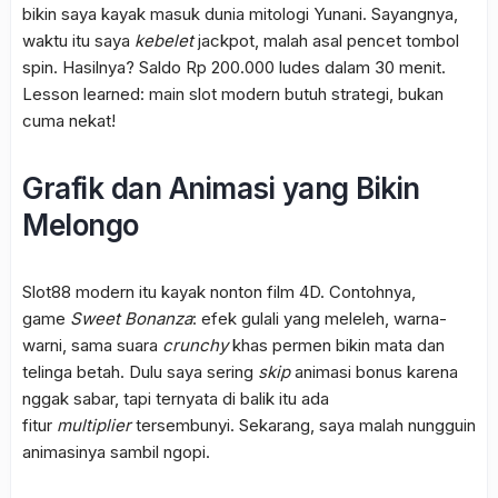
bikin saya kayak masuk dunia mitologi Yunani. Sayangnya,
waktu itu saya
kebelet
jackpot, malah asal pencet tombol
spin. Hasilnya? Saldo Rp 200.000 ludes dalam 30 menit.
Lesson learned: main slot modern butuh strategi, bukan
cuma nekat!
Grafik dan Animasi yang Bikin
Melongo
Slot88 modern itu kayak nonton film 4D. Contohnya,
game
Sweet Bonanza
: efek gulali yang meleleh, warna-
warni, sama suara
crunchy
khas permen bikin mata dan
telinga betah. Dulu saya sering
skip
animasi bonus karena
nggak sabar, tapi ternyata di balik itu ada
fitur
multiplier
tersembunyi. Sekarang, saya malah nungguin
animasinya sambil ngopi.