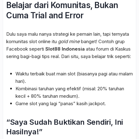
Belajar dari Komunitas, Bukan
Cuma Trial and Error
Dulu saya malu nanya strategi ke pemain lain, tapi ternyata
komunitas slot online itu
gold mine
banget! Contoh grup
Facebook seperti
Slot88 Indonesia
atau forum di Kaskus
sering bagi-bagi tips real. Dari situ, saya belajar trik seperti:
Waktu terbaik buat main slot (biasanya pagi atau malam
hari).
Kombinasi taruhan yang efektif (misal: 20% taruhan
kecil + 80% taruhan medium).
Game slot yang lagi “panas” kasih jackpot.
“Saya Sudah Buktikan Sendiri, Ini
Hasilnya!”