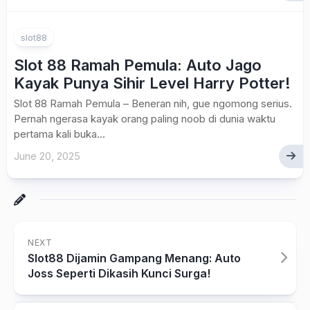
slot88
Slot 88 Ramah Pemula: Auto Jago
Kayak Punya Sihir Level Harry Potter!
Slot 88 Ramah Pemula – Beneran nih, gue ngomong serius.
Pernah ngerasa kayak orang paling noob di dunia waktu
pertama kali buka...
June 20, 2025
NEXT
Slot88 Dijamin Gampang Menang: Auto
Joss Seperti Dikasih Kunci Surga!