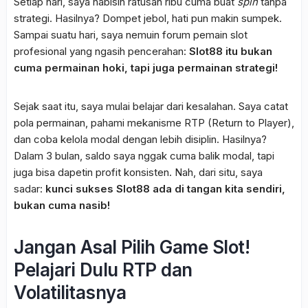
Setiap hari, saya habisin ratusan ribu cuma buat
spin
tanpa
strategi. Hasilnya? Dompet jebol, hati pun makin sumpek.
Sampai suatu hari, saya nemuin forum pemain slot
profesional yang ngasih pencerahan:
Slot88 itu bukan
cuma permainan hoki, tapi juga permainan strategi!
Sejak saat itu, saya mulai belajar dari kesalahan. Saya catat
pola permainan, pahami mekanisme RTP (Return to Player),
dan coba kelola modal dengan lebih disiplin. Hasilnya?
Dalam 3 bulan, saldo saya nggak cuma balik modal, tapi
juga bisa dapetin profit konsisten. Nah, dari situ, saya
sadar:
kunci sukses Slot88 ada di tangan kita sendiri,
bukan cuma nasib!
Jangan Asal Pilih Game Slot!
Pelajari Dulu RTP dan
Volatilitasnya