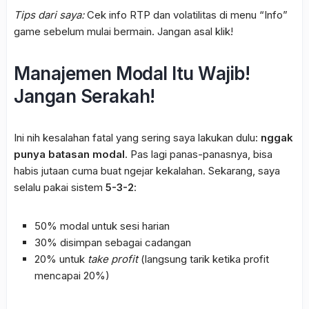
Tips dari saya:
Cek info RTP dan volatilitas di menu “Info”
game sebelum mulai bermain. Jangan asal klik!
Manajemen Modal Itu Wajib!
Jangan Serakah!
Ini nih kesalahan fatal yang sering saya lakukan dulu:
nggak
punya batasan modal
. Pas lagi panas-panasnya, bisa
habis jutaan cuma buat ngejar kekalahan. Sekarang, saya
selalu pakai sistem
5-3-2
:
50% modal untuk sesi harian
30% disimpan sebagai cadangan
20% untuk
take profit
(langsung tarik ketika profit
mencapai 20%)