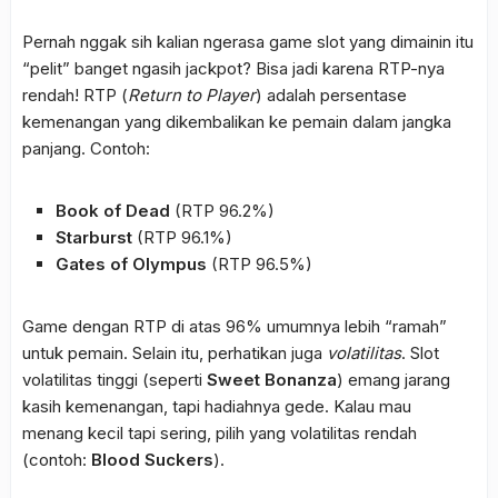
Pernah nggak sih kalian ngerasa game slot yang dimainin itu
“pelit” banget ngasih jackpot? Bisa jadi karena RTP-nya
rendah! RTP (
Return to Player
) adalah persentase
kemenangan yang dikembalikan ke pemain dalam jangka
panjang. Contoh:
Book of Dead
(RTP 96.2%)
Starburst
(RTP 96.1%)
Gates of Olympus
(RTP 96.5%)
Game dengan RTP di atas 96% umumnya lebih “ramah”
untuk pemain. Selain itu, perhatikan juga
volatilitas
. Slot
volatilitas tinggi (seperti
Sweet Bonanza
) emang jarang
kasih kemenangan, tapi hadiahnya gede. Kalau mau
menang kecil tapi sering, pilih yang volatilitas rendah
(contoh:
Blood Suckers
).