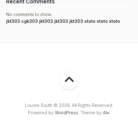
Recent Comments
No comments to show.
jkt303
cgk303
jkt303
jkt303
jkt303
xtoto
xtoto
xtoto
Louvre South © 2026. All Rights Reserved.
Powered by
WordPress
. Theme by
Alx
.